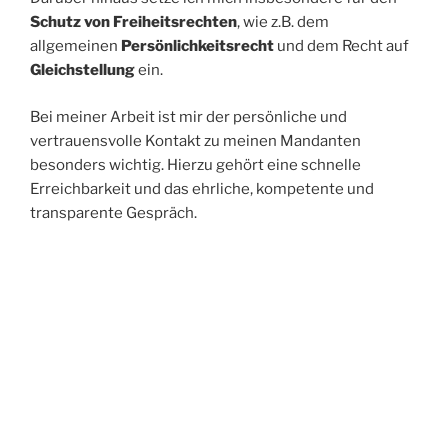
Schutz von Freiheitsrechten
, wie z.B. dem
allgemeinen
Persönlichkeitsrecht
und dem Recht auf
Gleichstellung
ein.
Bei meiner Arbeit ist mir der persönliche und
vertrauensvolle Kontakt zu meinen Mandanten
besonders wichtig. Hierzu gehört eine schnelle
Erreichbarkeit und das ehrliche, kompetente und
transparente Gespräch.
Ich berate und vertrete vor allem Mandanten die in der
Kreativ- und Medienbranche tätig sind sowie
Menschen, deren Freiheitsrechte bedroht sind.
Neben der anwaltlichen Beratung und Vertretung biete
ich auch
branchenbezogene Seminare
und
Workshops an. Ich bin seit vielen Jahren als
Lehrbeauftragte, Referentin und Vortragende an