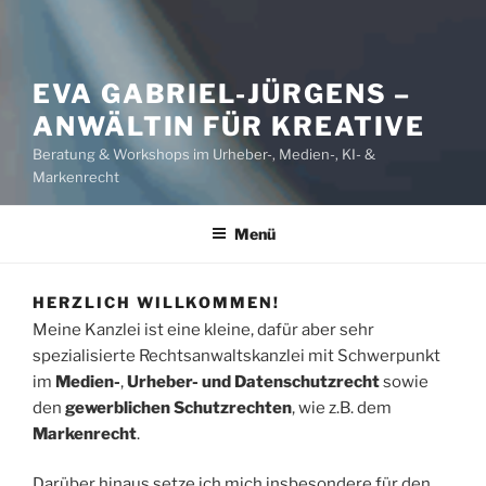
EVA GABRIEL-JÜRGENS –
ANWÄLTIN FÜR KREATIVE
Beratung & Workshops im Urheber-, Medien-, KI- &
Markenrecht
Menü
HERZLICH WILLKOMMEN!
Meine Kanzlei ist eine kleine, dafür aber sehr
spezialisierte Rechtsanwaltskanzlei mit Schwerpunkt
im
Medien-
,
Urheber- und Datenschutzrecht
sowie
den
gewerblichen Schutzrechten
, wie z.B. dem
Markenrecht
.
Darüber hinaus setze ich mich insbesondere für den